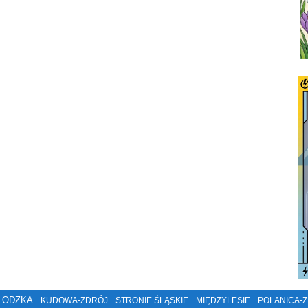
ŁODZKA
KUDOWA-ZDRÓJ
STRONIE ŚLĄSKIE
MIĘDZYLESIE
POLANICA-