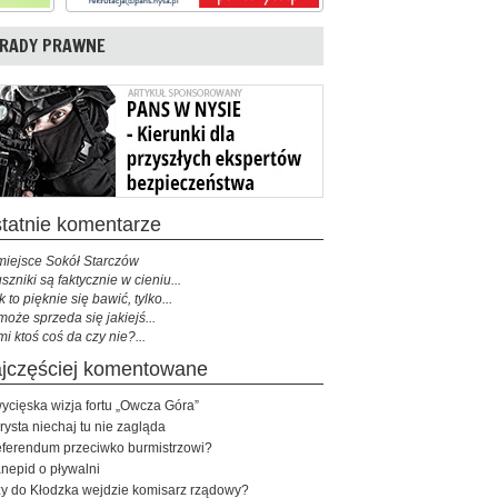
RADY PRAWNE
ostatnie komentarze
miejsce Sokół Starczów
szniki są faktycznie w cieniu...
k to pięknie się bawić, tylko...
może sprzeda się jakiejś...
mi ktoś coś da czy nie?...
najczęściej komentowane
ycięska wizja fortu „Owcza Góra”
rysta niechaj tu nie zagląda
ferendum przeciwko burmistrzowi?
nepid o pływalni
y do Kłodzka wejdzie komisarz rządowy?