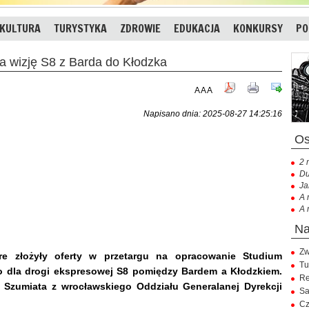
KULTURA
TURYSTYKA
ZDROWIE
EDUKACJA
KONKURSY
PO
wizję S8 z Barda do Kłodzka
A
A
A
Napisano dnia: 2025-08-27 14:25:16
2 
Du
Ja
A 
A 
Zw
óre złożyły oferty w przetargu na opracowanie Studium
Tu
 dla drogi ekspresowej S8 pomiędzy Bardem a Kłodzkiem.
Re
 Szumiata z wrocławskiego Oddziału Generalanej Dyrekcji
Sa
Cz