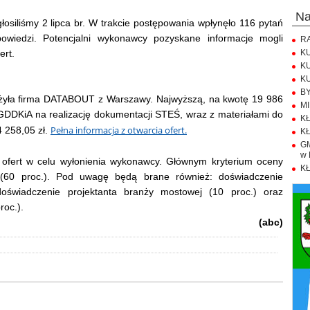
n
łosiliśmy 2 lipca br. W trakcie postępowania wpłynęło 116 pytań
owiedzi. Potencjalni wykonawcy pozyskane informacje mogli
RA
ert.
KU
KU
KU
BY
złożyła firma DATABOUT z Warszawy. Najwyższą, na kwotę 19 986
MI
 GDDKiA na realizację dokumentacji STEŚ, wraz z materiałami do
KŁ
Pełna informacja z otwarcia ofert.
 258,05 zł.
KŁ
GM
w 
y ofert w celu wyłonienia wykonawcy. Głównym kryterium oceny
KŁ
 (60 proc.). Pod uwagę będą brane również: doświadczenie
doświadczenie projektanta branży mostowej (10 proc.) oraz
roc.).
(abc)