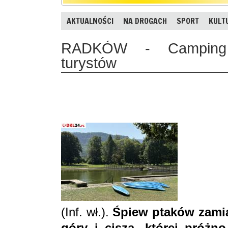
AKTUALNOŚCI
NA DROGACH
SPORT
KULT
RADKÓW - Camping S
turystów
(Inf. wł.).
Śpiew ptaków zamia
góry i cisza, której próżn