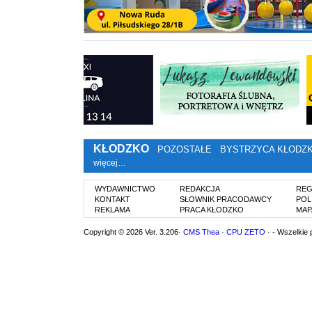
KŁODZKO
POZOSTAŁE
BYSTRZYCA KŁODZ
więcej…
WYDAWNICTWO
REDAKCJA
REG
KONTAKT
SŁOWNIK PRACODAWCY
POL
REKLAMA
PRACA KŁODZKO
MAP
Copyright © 2026 Ver. 3.206·
CMS Thea
·
CPU ZETO
· - Wszelkie