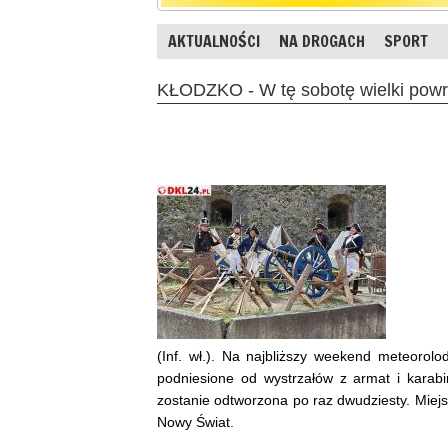
AKTUALNOŚCI
NA DROGACH
SPORT
KŁODZKO - W tę sobotę wielki powró
(Inf. wł.). Na najbliższy weekend meteoro
podniesione od wystrzałów z armat i karabi
zostanie odtworzona po raz dwudziesty. Miejs
Nowy Świat.