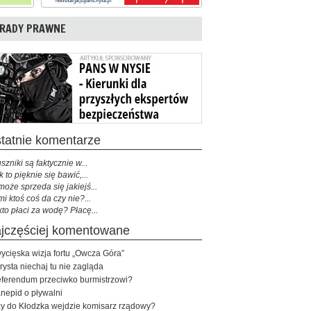
RADY PRAWNE
ostatnie komentarze
szniki są faktycznie w...
k to pięknie się bawić,...
może sprzeda się jakiejś...
mi ktoś coś da czy nie?...
kto płaci za wodę? Płacę...
najczęściej komentowane
ycięska wizja fortu „Owcza Góra”
rysta niechaj tu nie zagląda
ferendum przeciwko burmistrzowi?
nepid o pływalni
y do Kłodzka wejdzie komisarz rządowy?