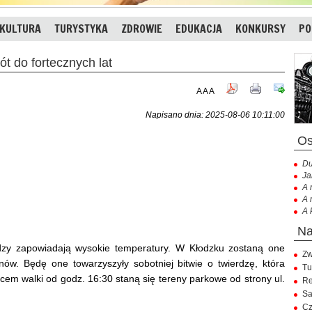
KULTURA
TURYSTYKA
ZDROWIE
EDUKACJA
KONKURSY
PO
t do fortecznych lat
A
A
A
Napisano dnia: 2025-08-06 10:11:00
Du
Ja
A 
A 
A 
lodzy zapowiadają wysokie temperatury. W Kłodzku zostaną one
Zw
nów. Będę one towarzyszyły sobotniej bitwie o twierdzę, która
Tu
cem walki od godz. 16:30 staną się tereny parkowe od strony ul.
Re
Sa
Cz