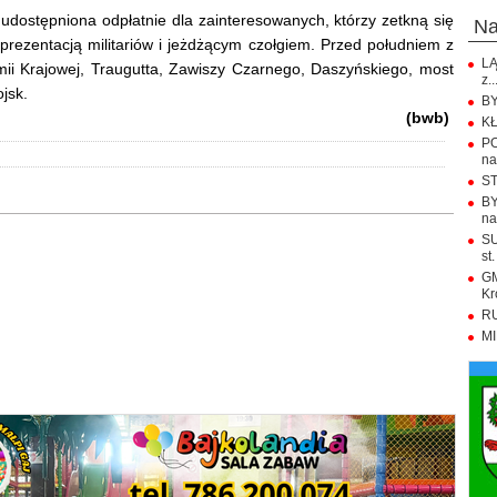
 udostępniona odpłatnie dla zainteresowanych, którzy zetkną się
n
 prezentacją militariów i jeżdżącym czołgiem. Przed południem z
LĄ
mii Krajowej, Traugutta, Zawiszy Czarnego, Daszyńskiego, most
z..
jsk.
BY
(bwb)
KŁ
PO
na.
ST
BY
na
SU
st.
GM
Kr
RU
MI