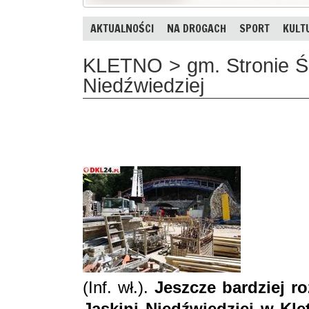
AKTUALNOŚCI
NA DROGACH
SPORT
KULT
KLETNO > gm. Stronie Śl
Niedźwiedziej
(Inf. wł.).
Jeszcze bardziej roz
Jaskini Niedźwiedziej w Kle