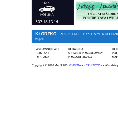
KŁODZKO
POZOSTAŁE
BYSTRZYCA KŁODZ
więcej…
WYDAWNICTWO
REDAKCJA
REG
KONTAKT
SŁOWNIK PRACODAWCY
POL
REKLAMA
PRACA KŁODZKO
MAP
Copyright © 2026 Ver. 3.206·
CMS Thea
·
CPU ZETO
· - Wszelkie