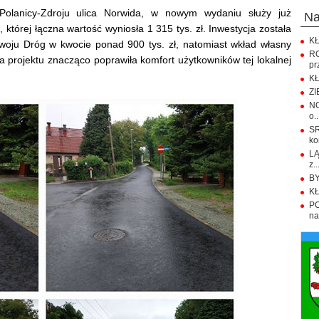
Polanicy-Zdroju ulica Norwida, w nowym wydaniu służy już
n
 której łączna wartość wyniosła 1 315 tys. zł. Inwestycja została
KŁ
ju Dróg w kwocie ponad 900 tys. zł, natomiast wkład własny
R
ja projektu znacząco poprawiła komfort użytkowników tej lokalnej
pr
KŁ
ZI
NO
o..
S
ko
LĄ
z..
BY
KŁ
PO
na.