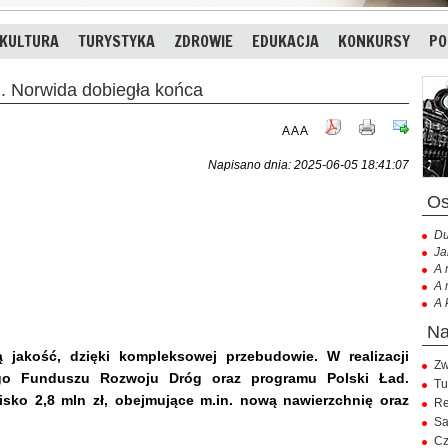
KULTURA
TURYSTYKA
ZDROWIE
EDUKACJA
KONKURSY
PO
 Norwida dobiegła końca
A
A
A
Napisano dnia: 2025-06-05 18:41:07
Du
Ja
A 
A 
A 
 jakość, dzięki kompleksowej przebudowie. W realizacji
Zw
go Funduszu Rozwoju Dróg oraz programu Polski Ład.
Tu
lisko 2,8 mln zł, obejmujące m.in. nową nawierzchnię oraz
Re
Sa
Cz