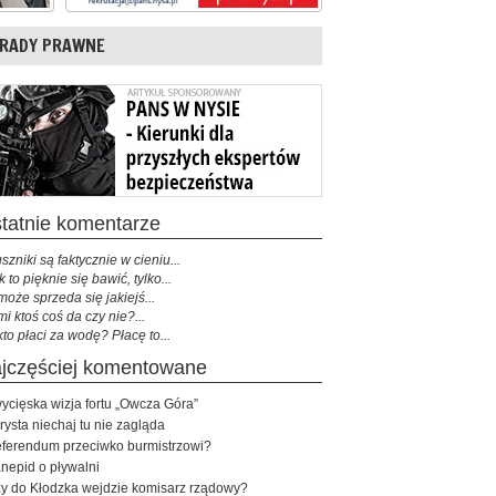
RADY PRAWNE
ostatnie komentarze
szniki są faktycznie w cieniu...
k to pięknie się bawić, tylko...
może sprzeda się jakiejś...
mi ktoś coś da czy nie?...
kto płaci za wodę? Płacę to...
najczęściej komentowane
ycięska wizja fortu „Owcza Góra”
rysta niechaj tu nie zagląda
ferendum przeciwko burmistrzowi?
nepid o pływalni
y do Kłodzka wejdzie komisarz rządowy?