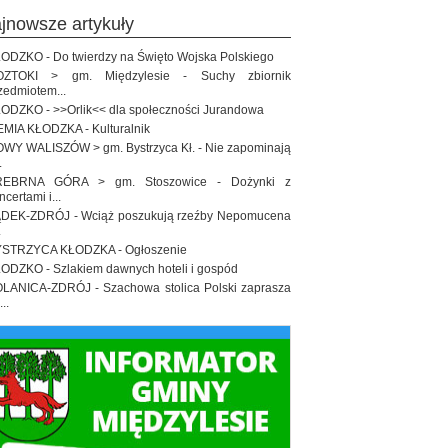
ajnowsze artykuły
ODZKO - Do twierdzy na Święto Wojska Polskiego
OZTOKI > gm. Międzylesie - Suchy zbiornik
zedmiotem...
ODZKO - >>Orlik<< dla społeczności Jurandowa
EMIA KŁODZKA - Kulturalnik
WY WALISZÓW > gm. Bystrzyca Kł. - Nie zapominają
.
REBRNA GÓRA > gm. Stoszowice - Dożynki z
ncertami i...
DEK-ZDRÓJ - Wciąż poszukują rzeźby Nepomucena
.
STRZYCA KŁODZKA - Ogłoszenie
ODZKO - Szlakiem dawnych hoteli i gospód
LANICA-ZDRÓJ - Szachowa stolica Polski zaprasza
..