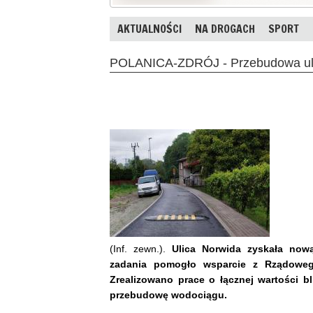
AKTUALNOŚCI
NA DROGACH
SPORT
POLANICA-ZDRÓJ - Przebudowa ul.
(Inf. zewn.).
Ulica Norwida zyskała nową
zadania pomogło wsparcie z Rządowe
Zrealizowano prace o łącznej wartości b
przebudowę wodociągu.