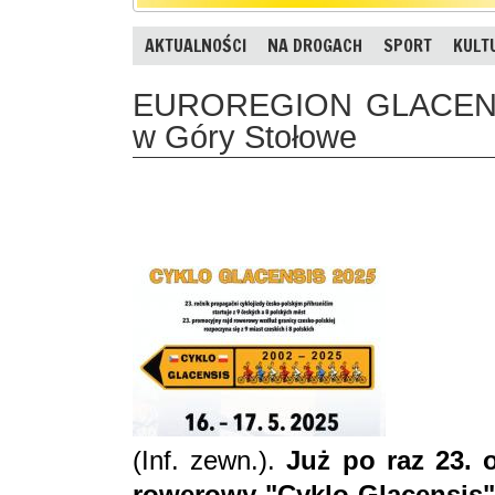
AKTUALNOŚCI
NA DROGACH
SPORT
KULT
EUROREGION GLACENSIS
w Góry Stołowe
(Inf. zewn.).
Już po raz 23. 
rowerowy "Cyklo-Glacensis".