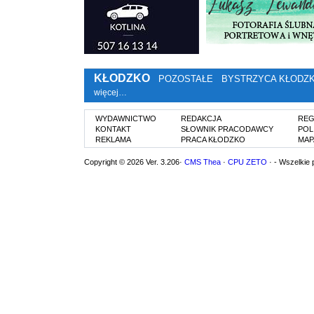
KŁODZKO
POZOSTAŁE
BYSTRZYCA KŁODZ
więcej…
WYDAWNICTWO
REDAKCJA
REG
KONTAKT
SŁOWNIK PRACODAWCY
POL
REKLAMA
PRACA KŁODZKO
MAP
Copyright © 2026 Ver. 3.206·
CMS Thea
·
CPU ZETO
· - Wszelkie