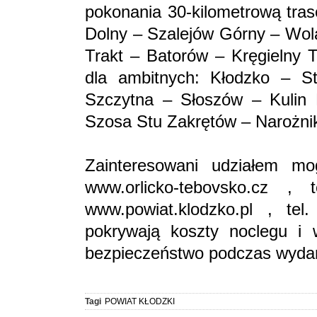
pokonania 30-kilometrową tras
Dolny – Szalejów Górny – Wol
Trakt – Batorów – Kręgielny T
dla ambitnych: Kłodzko – St
Szczytna – Słoszów – Kulin
Szosa Stu Zakrętów – Narożnik
Zainteresowani udziałem mog
www.orlicko-tebovsko.cz 
www.powiat.klodzko.pl , te
pokrywają koszty noclegu i 
bezpieczeństwo podczas wydar
Tagi
POWIAT KŁODZKI