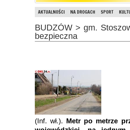
AKTUALNOŚCI
NA DROGACH
SPORT
KULT
BUDZÓW > gm. Stoszowic
bezpieczna
(Inf. wł.).
Metr po metrze pr
wojewódzkiej, na jednym