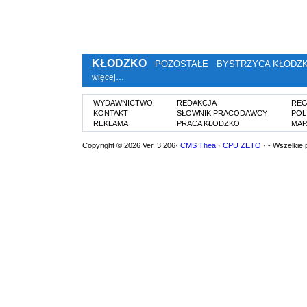
KŁODZKO
POZOSTAŁE
BYSTRZYCA KŁODZ
więcej…
WYDAWNICTWO
REDAKCJA
REG
KONTAKT
SŁOWNIK PRACODAWCY
POL
REKLAMA
PRACA KŁODZKO
MAP
Copyright © 2026 Ver. 3.206·
CMS Thea
·
CPU ZETO
· - Wszelkie