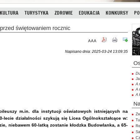
KULTURA
TURYSTYKA
ZDROWIE
EDUKACJA
KONKURSY
PO
 przed świętowaniem rocznic
A
A
A
Napisano dnia: 2025-03-24 13:09:35
Du
Ja
A 
A 
A 
ileuszy m.in. dla instytucji oświatowych istniejących na
Zw
-lecie działalności szykują się Licea Ogólnokształcące w:
Tu
zie, niebawem 60-latką zostanie kłodzka Budowlanka, a 65-
Re
Sa
Cz