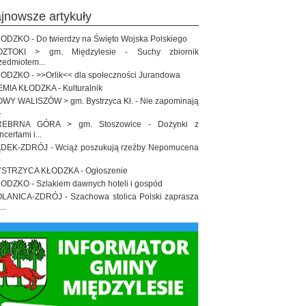
ajnowsze artykuły
ODZKO - Do twierdzy na Święto Wojska Polskiego
OZTOKI > gm. Międzylesie - Suchy zbiornik
zedmiotem...
ODZKO - >>Orlik<< dla społeczności Jurandowa
EMIA KŁODZKA - Kulturalnik
WY WALISZÓW > gm. Bystrzyca Kł. - Nie zapominają
.
REBRNA GÓRA > gm. Stoszowice - Dożynki z
ncertami i...
DEK-ZDRÓJ - Wciąż poszukują rzeźby Nepomucena
.
STRZYCA KŁODZKA - Ogłoszenie
ODZKO - Szlakiem dawnych hoteli i gospód
LANICA-ZDRÓJ - Szachowa stolica Polski zaprasza
..