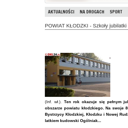
AKTUALNOŚCI
NA DROGACH
SPORT
POWIAT KŁODZKI - Szkoły jubilatki
(Inf. wł.).
Ten rok okazuje się pełnym jub
obszarze powiatu kłodzkiego. Na swoje 80
Bystrzycy Kłodzkiej, Kłodzku i Nowej Rud
latkiem kudowski Ogólniak...