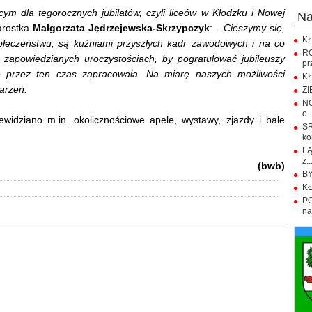
ym dla tegorocznych jubilatów, czyli liceów w Kłodzku i Nowej
n
arostka
Małgorzata Jędrzejewska-Skrzypczyk
:
- Cieszymy się,
KŁ
połeczeństwu, są kuźniami przyszłych kadr zawodowych i na co
R
 zapowiedzianych uroczystościach, by pogratulować jubileuszy
pr
e przez ten czas zapracowała. Na miarę naszych możliwości
KŁ
arzeń.
ZI
NO
o..
dziano m.in. okolicznościowe apele, wystawy, zjazdy i bale
S
ko
LĄ
z..
(bwb)
BY
KŁ
PO
na.