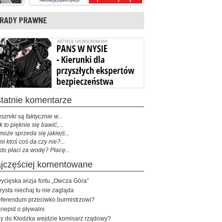
RADY PRAWNE
ostatnie komentarze
szniki są faktycznie w...
k to pięknie się bawić,...
może sprzeda się jakiejś...
mi ktoś coś da czy nie?...
kto płaci za wodę? Płacę...
najczęściej komentowane
ycięska wizja fortu „Owcza Góra”
rysta niechaj tu nie zagląda
ferendum przeciwko burmistrzowi?
nepid o pływalni
y do Kłodzka wejdzie komisarz rządowy?