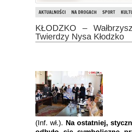
AKTUALNOŚCI
NA DROGACH
SPORT
KULT
KŁODZKO – Wałbrzysza
Twierdzy Nysa Kłodzko
(Inf. wł.).
Na ostatniej, stycz
odbyło się symboliczne p