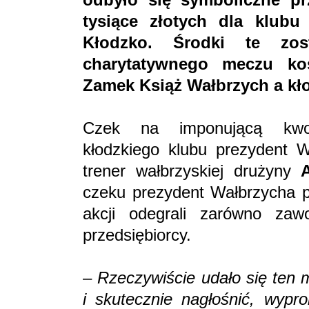
tysiące złotych dla klubu
Kłodzko. Środki te zos
charytatywnego meczu ko
Zamek Książ Wałbrzych a kł
Czek na imponującą kwotę
kłodzkiego klubu prezydent 
trener wałbrzyskiej drużyny
A
czeku prezydent Wałbrzycha po
akcji odegrali zarówno zawo
przedsiębiorcy.
–
Rzeczywiście udało się ten
i skutecznie nagłośnić, wyp