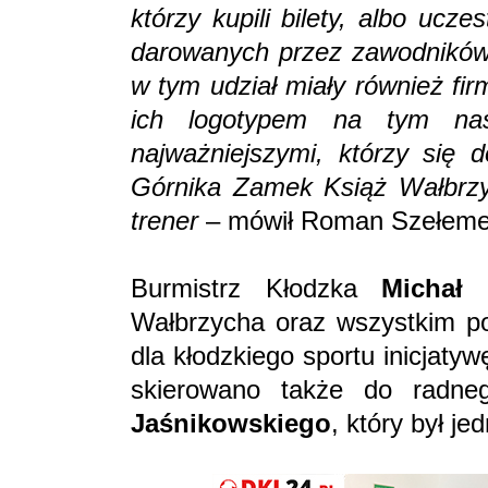
którzy kupili bilety, albo ucz
darowanych przez zawodników
w tym udział miały również fi
ich logotypem na tym na
najważniejszymi, którzy się d
Górnika Zamek Książ Wałbrzyc
trener
– mówił Roman Szełeme
Burmistrz Kłodzka
Michał 
Wałbrzycha oraz wszystkim po
dla kłodzkiego sportu inicjat
skierowano także do radn
Jaśnikowskiego
, który był j