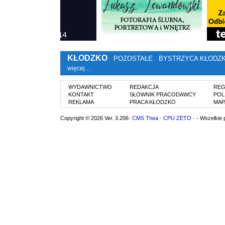
KŁODZKO
POZOSTAŁE
BYSTRZYCA KŁODZ
więcej…
WYDAWNICTWO
REDAKCJA
REG
KONTAKT
SŁOWNIK PRACODAWCY
POL
REKLAMA
PRACA KŁODZKO
MAP
Copyright © 2026 Ver. 3.206·
CMS Thea
·
CPU ZETO
· - Wszelkie