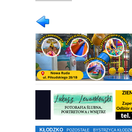
KŁODZKO
POZOSTAŁE
BYSTRZYCA KŁODZ