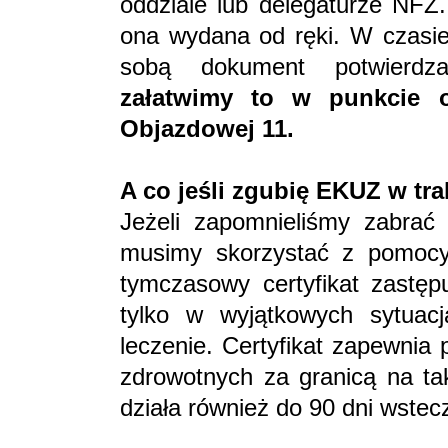
oddziale lub delegaturze NFZ
ona wydana od ręki. W czasie
sobą dokument potwierdz
załatwimy to w punkcie o
Objazdowej 11.
A co jeśli zgubię EKUZ w tra
Jeżeli zapomnieliśmy zabrać
musimy skorzystać z pomoc
tymczasowy certyfikat zastęp
tylko w wyjątkowych sytuac
leczenie. Certyfikat zapewnia
zdrowotnych za granicą na t
działa również do 90 dni wstec