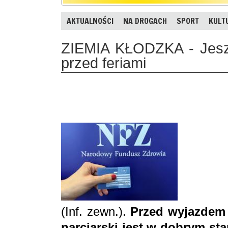
AKTUALNOŚCI
NA DROGACH
SPORT
KULT
ZIEMIA KŁODZKA - Jesz
przed feriami
(Inf. zewn.).
Przed wyjazdem 
narciarski jest w dobrym sta