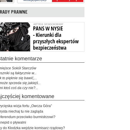
RADY PRAWNE
ostatnie komentarze
miejsce Sokół Starczów
szniki są faktycznie w...
k to pięknie się bawić,...
może sprzeda się jakiejś...
mi ktoś coś da czy nie?...
najczęściej komentowane
ycięska wizja fortu „Owcza Góra”
rysta niechaj tu nie zagląda
ferendum przeciwko burmistrzowi?
nepid o pływalni
y do Kłodzka wejdzie komisarz rządowy?