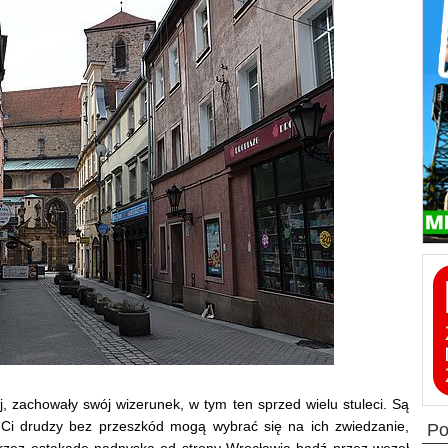
j, zachowały swój wizerunek, w tym ten sprzed wielu stuleci. Są
. Ci drudzy bez przeszkód mogą wybrać się na ich zwiedzanie,
p
przez estakadę nadnyską od strony Wrocławia bądź przez węzeł