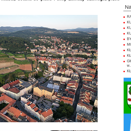
n
RA
KU
KU
KU
BY
MI
KŁ
KŁ
GM
w..
KŁ