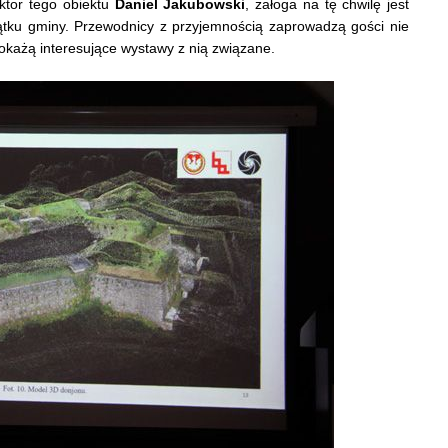
ektor tego obiektu
Daniel Jakubowski
, załoga na tę chwilę jest
ku gminy. Przewodnicy z przyjemnością zaprowadzą gości nie
pokażą interesujące wystawy z nią związane.