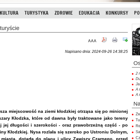
KULTURA
TURYSTYKA
ZDROWIE
EDUKACJA
KONKURSY
PO
turyście
A
A
A
Napisano dnia: 2024-09-26 14:38:25
2 
Du
Ja
A 
A 
rsza miejscowość na ziemi kłodzkiej otrząsa się po minionej
Zw
szary Kłodzka, które od dawna były traktowane jako tereny
Tu
 jej długości i szerokości - oraz prawobrzeżną część - po
Re
liny Kłodzkiej. Nysa rozlała się szeroko po Ustroniu Dolnym,
Sa
Cz
iasta, dotarła do placu i ulicy Zawiszy Czarnego, przed