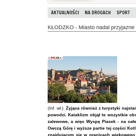
AKTUALNOŚCI
NA DROGACH
SPORT
KŁODZKO - Miasto nadal przyjazne 
(Inf. wł.).
Żyjąca również z turystyki najsta
powodzi. Kataklizm objął te wszystkie ob
zalewowe, a więc Wyspę Piasek - na całej
Owczą Górę i wyższe partie tej części Kot
znajdującym się w granicach wiekowego m