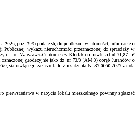
. U. 2026, poz. 399) podaje się do publicznej wiadomości, informację o
cji Publicznej, wykazu nieruchomości przeznaczonej do sprzedaży w
rzy ul. im. Warszawy-Centrum 6 w Kłodzku o powierzchni 51,87 m²
 oznaczonej geodezyjnie jako dz. nr 73/3 (AM-3) obręb Jurandów o
/0, stanowiącego załącznik do Zarządzenia Nr 85.0050.2025 z dnia
u
rawo pierwszeństwa w nabyciu lokalu mieszkalnego powinny zgłaszać