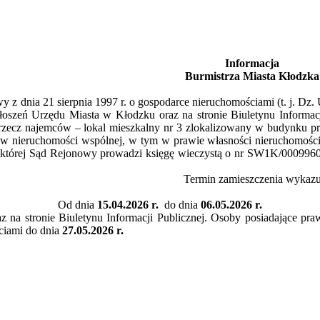
Informacja
Burmistrza Miasta Kłodzka
awy z dnia 21 sierpnia 1997 r. o gospodarce nieruchomościami (t. j. Dz
głoszeń Urzędu Miasta w Kłodzku oraz na stronie Biuletynu Informa
rzecz najemców – lokal mieszkalny nr 3 zlokalizowany w budynku p
 w nieruchomości wspólnej, w tym w prawie własności nieruchomości
 której Sąd Rejonowy prowadzi księgę wieczystą o nr SW1K/00099605
Termin zamieszczenia wykaz
Od dnia
15.04.2026 r.
do dnia
06.05.2026 r.
z na stronie Biuletynu Informacji Publicznej. Osoby posiadające p
ściami do dnia
27.05.2026 r.