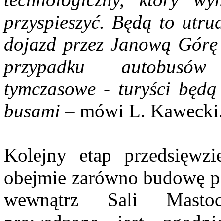
przyspieszyć. Będą to utru
dojazd przez Janową Gór
przypadku autobusów
tymczasowe - turyści będą
busami
– mówi L. Kawecki
Kolejny etap przedsięwzi
obejmie zarówno budowę pa
wewnątrz Sali Mastodo