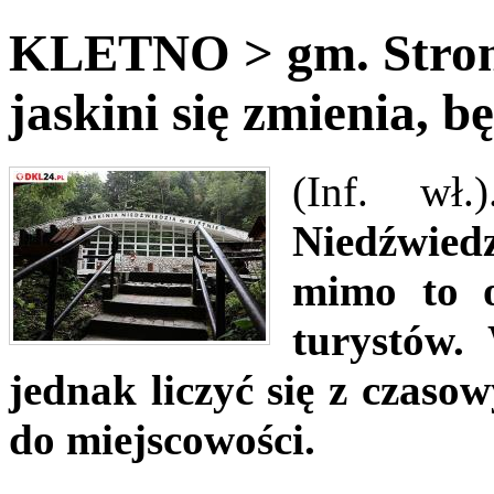
KLETNO > gm. Stronie
jaskini się zmienia, b
(Inf. wł.)
Niedźwied
mimo to o
turystów.
jednak liczyć się z czaso
do miejscowości.