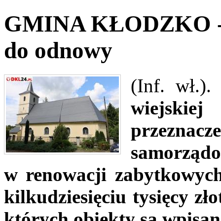
GMINA KŁODZKO - Cz
do odnowy
(Inf. wł.).
wiejskie
przezn
samorządo
w renowacji zabytkowyc
kilkudziesięciu tysięcy zło
których obiekty są wpisan