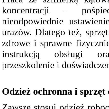
koncentracji – pośpi
nieodpowiednie ustawieni
urazów. Dlatego też, sprzę
zdrowe i sprawne fizyczni
instrukcją obsługi or
przeszkolenie i doświadczen
Odzież ochronna i sprzę
Zawsze stosuj odzież roboc