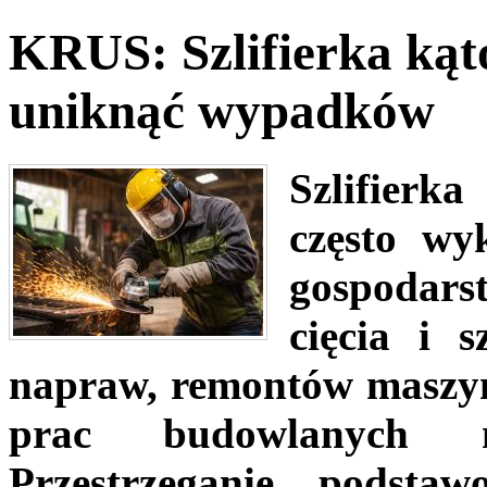
KRUS: Szlifierka kąt
uniknąć wypadków
Szlifierk
często wy
gospodars
cięcia i 
napraw, remontów maszyn 
prac budowlanych n
Przestrzeganie podsta