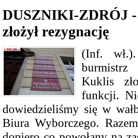
DUSZNIKI-ZDRÓJ - B
złożył rezygnację
(Inf. wł.
burmistrz
Kuklis zł
funkcji. N
dowiedzieliśmy się w wałb
Biura Wyborczego. Razem 
dopiero co powołany na zas