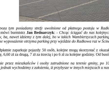
oza tym posiadamy strefy uwolnione od płatnego postoju w Radko
mówi burmistrz
Jan Bednarczyk
:
- Chcąc ściągać do nas kolejnyc
 ba, nawet idziemy z tym dalej, bo w takich Wambierzycach parking
me wyposażenie otrzyma parking przy wjeździe do Radkowa raz w Ścin
płatnie zaparkuje pojazdy 50 osób, kolejne mogą skorzystać z okaza
6,60 zł za drugą, 7 zł za trzecią i po 6 zł za kolejne godziny. Od busó
ie przez mieszkańców i osoby zatrudnione na terenie gminy, po 1
 jednak wychodzimy z założenia, iż przybysze w innych miejscach u nas