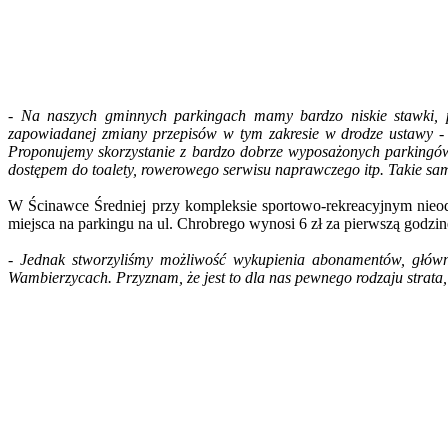
- Na naszych gminnych parkingach mamy bardzo niskie stawki, p
zapowiadanej zmiany przepisów w tym zakresie w drodze ustawy -
Proponujemy skorzystanie z bardzo dobrze wyposażonych parkingów,
dostępem do toalety, rowerowego serwisu naprawczego itp. Takie sa
W Ścinawce Średniej przy kompleksie sportowo-rekreacyjnym nieod
miejsca na parkingu na ul. Chrobrego wynosi 6 zł za pierwszą godzinę, 
- Jednak stworzyliśmy możliwość wykupienia abonamentów, główn
Wambierzycach. Przyznam, że jest to dla nas pewnego rodzaju strata,