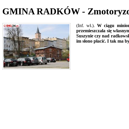
GMINA RADKÓW - Zmotoryzowa
(Inf. wł.).
W ciągu minio
przemieszczała się własn
Suszynie czy nad radkowski
im słono płacić. I tak ma by