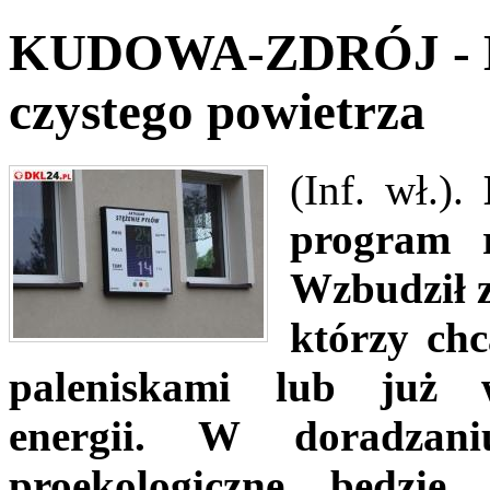
KUDOWA-ZDRÓJ - Ko
czystego powietrza
(Inf. wł.).
program r
Wzbudził z
którzy chc
paleniskami lub już 
energii. W doradzani
proekologiczne będzie