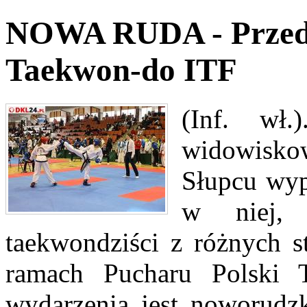
NOWA RUDA - Przed 
Taekwon-do ITF
(Inf. wł
widowisk
Słupcu wyp
w niej,
taekwondziści z różnych s
ramach Pucharu Polski 
wydarzenia jest noworudzk