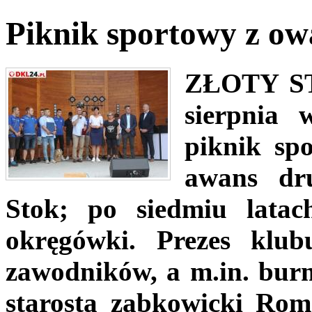
Piknik sportowy z ow
ZŁOTY S
sierpnia 
piknik sp
awans dru
Stok; po siedmiu lata
okręgówki. Prezes klub
zawodników, a m.in. bur
starosta ząbkowicki Rom